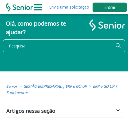
Envie uma solicitação
Entrar
Olá, como podemos te
ajudar?
Senior
GESTÃO EMPRESARIAL | ERP e GO UP
ERP e GO UP |
Suprimentos
Artigos nessa seção