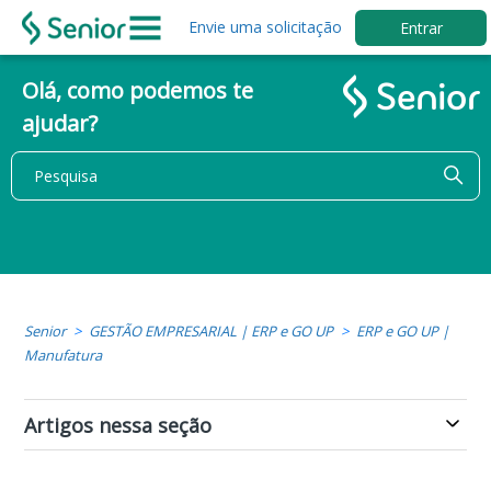
Envie uma solicitação
Entrar
Olá, como podemos te
ajudar?
Senior
GESTÃO EMPRESARIAL | ERP e GO UP
ERP e GO UP |
Manufatura
Artigos nessa seção