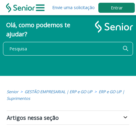
Envie uma solicitação
Entrar
Olá, como podemos te
ajudar?
Senior
GESTÃO EMPRESARIAL | ERP e GO UP
ERP e GO UP |
Suprimentos
Artigos nessa seção