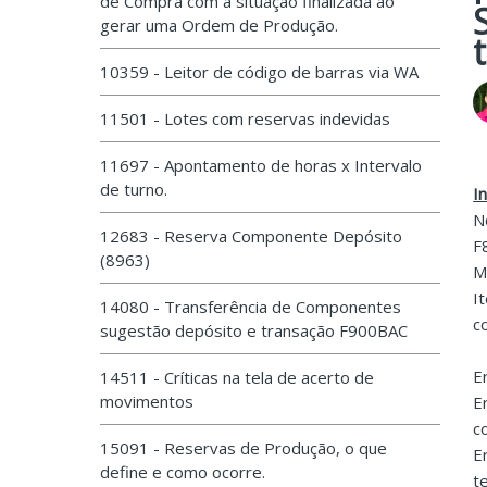
de Compra com a situação finalizada ao
gerar uma Ordem de Produção.
10359 - Leitor de código de barras via WA
11501 - Lotes com reservas indevidas
11697 - Apontamento de horas x Intervalo
de turno.
I
N
12683 - Reserva Componente Depósito
F
(8963)
M
I
14080 - Transferência de Componentes
c
sugestão depósito e transação F900BAC
E
14511 - Críticas na tela de acerto de
movimentos
E
c
15091 - Reservas de Produção, o que
E
define e como ocorre.
t