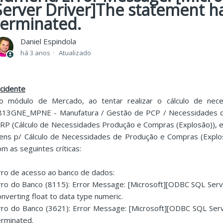
Server Driver]The statement h
terminated.
Daniel Espindola
há 3 anos
Atualizado
ncidente
o módulo de Mercado, ao tentar realizar o cálculo de nece
813GNE_MPNE - Manufatura / Gestão de PCP / Necessidades d
RP (Cálculo de Necessidades Produção e Compras (Explosão)), e
tens p/ Cálculo de Necessidades de Produção e Compras (Explo
om as seguintes críticas:
rro de acesso ao banco de dados:
rro do Banco (8115): Error Message: [Microsoft][ODBC SQL Serve
onverting float to data type numeric.
rro do Banco (3621): Error Message: [Microsoft][ODBC SQL Ser
erminated.