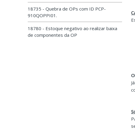
18735 - Quebra de OPs com ID PCP-
C
910QOPPI01.
E
18780 - Estoque negativo ao realizar baixa
de componentes da OP
O
J
c
S
P
s