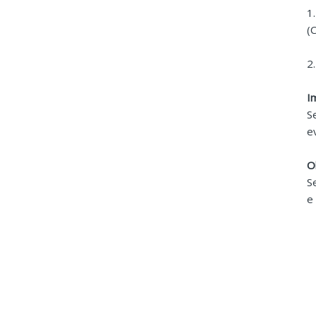
1
(
2
I
S
e
O
S
e