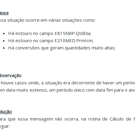
ausa
ssa situação ocorre em várias situações como:
Há estouro no campo E815NBP.QtdDia;
Há estouro no campo E210MED.PrmIcm;
Há conversões que geram quantidades muito altas;
bservação
á houve casos onde, a situação era decorrente de haver um per
om data muito extenso, um período único com data fim para o an
olução
ara que essa mensagem não ocorra, na rotina de Cálculo de N
eguir: