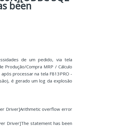
as been
ssidades de um pedido, via tela
e Produção/Compra MRP / Cálculo
 após processar na tela F813PRO -
são), é gerado um log da explosão
r Driver]Arithmetic overflow error
ver Driver]The statement has been