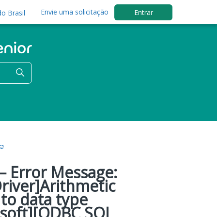
Envie uma solicitação
Entrar
o Brasil
ra
– Error Message:
river]Arithmetic
 to data type
osoft][ODBC SQL