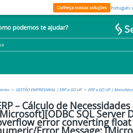
Conheça nossas soluções
Português d
como podemos te ajudar?
enior
GESTÃO EMPRESARIAL | ERP e GO UP
ERP e GO UP | Manufatu
ERP – Cálculo de Necessidades 
[Microsoft][ODBC SQL Server D
overflow error converting float
numeric/Error Message: [Micr