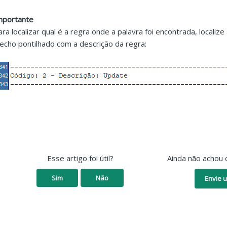
mportante
ara localizar qual é a regra onde a palavra foi encontrada, localiz
recho pontilhado com a descrição da regra:
Esse artigo foi útil?
Ainda não achou 
Sim
Não
Envie u