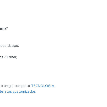
tema?
ssos abaixo:
s / Editar;
 o artigo completo
TECNOLOGIA -
rtefatos customizados.