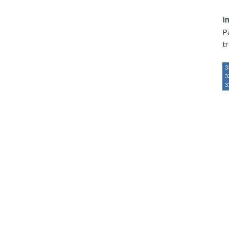
I
P
t