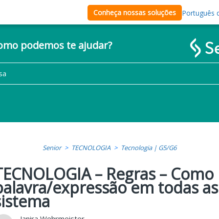
Conheça nossas soluções
Português d
como podemos te ajudar?
Senior
TECNOLOGIA
Tecnologia | G5/G6
TECNOLOGIA – Regras – Como l
palavra/expressão em todas as
sistema
Janira Wehrmeister