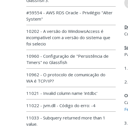
Glassfish 3.
#59554 - AWS RDS Oracle - Privilégio "Alter
System"
D
10202 - A versão do WindowsAccess é
C
incompatível com a versão do sistema que
foi selecio
S
P
10960 - Configuração de "Persistência de
Timers" no Glassfish
1
10962 - O protocolo de comunicação do
WA é TCP/IP?
2
11021 - Invalid column name 'intdbc'
O
C
11022 - jvm.dll - Código do erro: -4
F
11033 - Subquery returned more than 1
3
value.