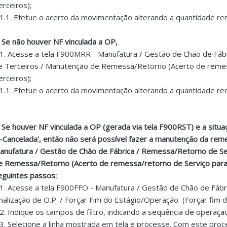
erceiros);
.1.1. Efetue o acerto da movimentação alterando a quantidade rem
. Se não houver NF vinculada a OP,
.1. Acesse a tela F900MRR - Manufatura / Gestão de Chão de Fáb
e Terceiros / Manutenção de Remessa/Retorno (Acerto de remes
erceiros);
.1.1. Efetue o acerto da movimentação alterando a quantidade rem
. Se houver NF vinculada a OP (gerada via tela F900RST) e a situaç
3-Cancelada', então não será possível fazer a manutenção da rem
anufatura / Gestão de Chão de Fábrica / Remessa/Retorno de Se
e Remessa/Retorno (Acerto de remessa/retorno de Serviço para 
eguintes passos:
.1. Acesse a tela F900FFO - Manufatura / Gestão de Chão de Fábr
inalização de O.P. / Forçar Fim do Estágio/Operação (Forçar fim 
.2. Indique os campos de filtro, indicando a sequência de operação 
.3. Selecione a linha mostrada em tela e processe. Com este pro