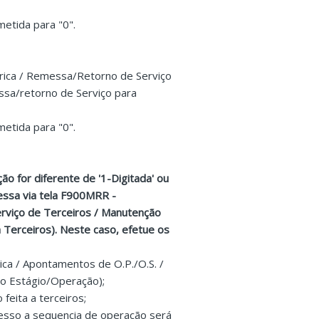
etida para "0".
rica / Remessa/Retorno de Serviço
sa/retorno de Serviço para
etida para "0".
ão for diferente de '1-Digitada' ou
essa via tela F900MRR -
rviço de Terceiros / Manutenção
Terceiros). Neste caso, efetue os
ica / Apontamentos de O.P./O.S. /
do Estágio/Operação);
feita a terceiros;
cesso a sequencia de operação será