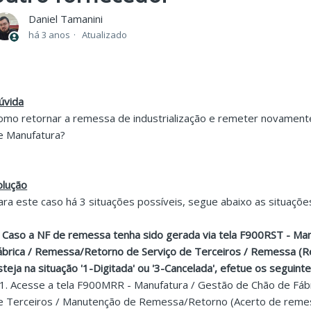
Daniel Tamanini
há 3 anos
Atualizado
úvida
omo retornar a remessa de industrialização e remeter novament
e Manufatura?
olução
ara este caso há 3 situações possíveis, segue abaixo as situaçõe
. Caso a NF de remessa tenha sido gerada via tela F900RST - Ma
ábrica / Remessa/Retorno de Serviço de Terceiros / Remessa (R
steja na situação '1-Digitada' ou '3-Cancelada', efetue os seguint
.1. Acesse a tela F900MRR - Manufatura / Gestão de Chão de Fáb
e Terceiros / Manutenção de Remessa/Retorno (Acerto de remes