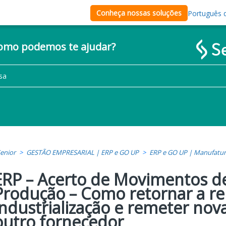
Conheça nossas soluções
Português d
como podemos te ajudar?
enior
GESTÃO EMPRESARIAL | ERP e GO UP
ERP e GO UP | Manufatu
ERP – Acerto de Movimentos 
Produção – Como retornar a r
industrialização e remeter no
outro fornecedor