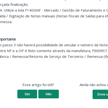
orçada finalização;
.4. Utilize a tela F140GNF - Mercado / Gestão de Faturamento e O
aída / Digitação de Notas manuais (Notas Fiscais de Saída) para ef
emessa.
mportante
o passo 3 não haverá possibilidade de vincular o número da Nota 
ntre NF e a OP é feito somente através da manufatura, F900RST
ábrica / Remessa/Retorno de Serviço de Terceiros / Remessa (R
Esse artigo foi útil?
Ainda não achou 
Sim
Não
Envie u