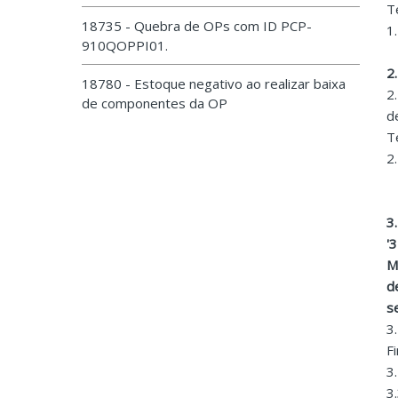
T
18735 - Quebra de OPs com ID PCP-
1
910QOPPI01.
2
18780 - Estoque negativo ao realizar baixa
2
de componentes da OP
d
T
2
3
'
M
d
s
3
F
3
3