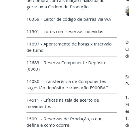
de Compra com a situação finalizada ao
gerar uma Ordem de Produção.
10359 - Leitor de código de barras via WA
11501 - Lotes com reservas indevidas
D
11697 - Apontamento de horas x Intervalo
C
de turno.
d
12683 - Reserva Componente Depósito
(8963)
S
14080 - Transferência de Componentes
P
sugestão depósito e transação F900BAC
1
14511 - Críticas na tela de acerto de
F
movimentos
e
1
15091 - Reservas de Produção, o que
define e como ocorre.
d