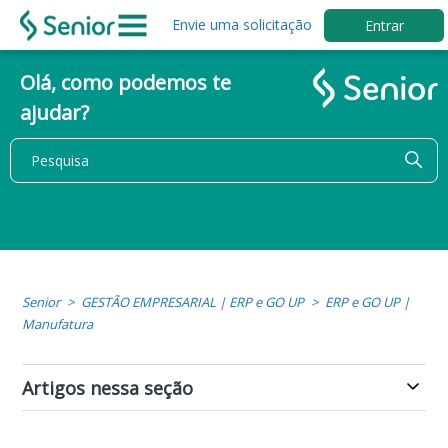
Envie uma solicitação
Entrar
Olá, como podemos te
ajudar?
Senior
GESTÃO EMPRESARIAL | ERP e GO UP
ERP e GO UP |
Manufatura
Artigos nessa seção