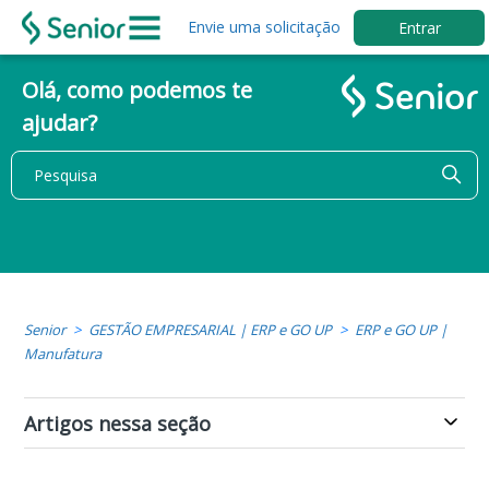
Envie uma solicitação
Entrar
Olá, como podemos te
ajudar?
Senior
GESTÃO EMPRESARIAL | ERP e GO UP
ERP e GO UP |
Manufatura
Artigos nessa seção