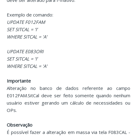
deve ser alterado para I-Inativo.
Exemplo de comando:
UPDATE F012FAM
SET SITCAL = ‘I’
WHERE SITCAL = 'A'
UPDATE E083ORI
SET SITCAL = ‘I’
WHERE SITCAL = 'A'
Importante
Alteração no banco de dados referente ao campo
E012FAM.SitCal deve ser feito somente quando nenhum
usuário estiver gerando um cálculo de necessidades ou
OPs.
Observação
É possível fazer a alteração em massa via tela F083CAL -