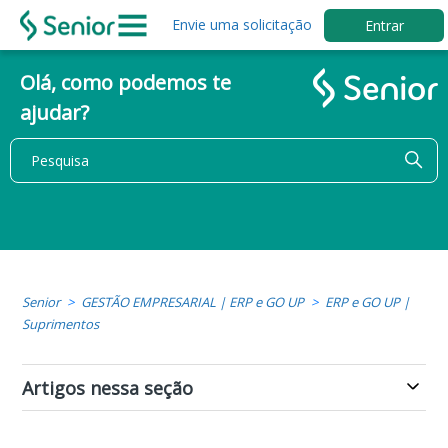
Envie uma solicitação
Entrar
Olá, como podemos te
ajudar?
Senior
GESTÃO EMPRESARIAL | ERP e GO UP
ERP e GO UP |
Suprimentos
Artigos nessa seção