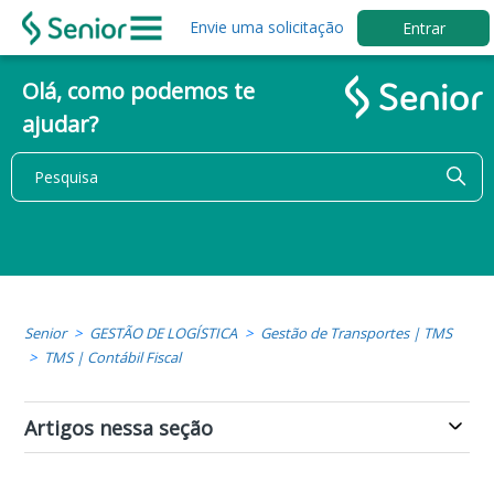
Envie uma solicitação
Entrar
Olá, como podemos te
ajudar?
Senior
GESTÃO DE LOGÍSTICA
Gestão de Transportes | TMS
TMS | Contábil Fiscal
Artigos nessa seção