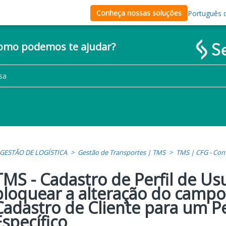
Conheça nossas soluções
Português d
como podemos te ajudar?
GESTÃO DE LOGÍSTICA
Gestão de Transportes | TMS
TMS | CFG - Con
TMS - Cadastro de Perfil de Us
bloquear a alteração do campo 
Cadastro de Cliente para um Pe
Específico