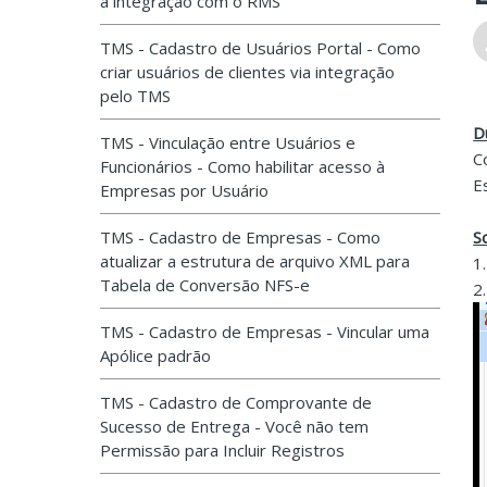
a integração com o RMS
TMS - Cadastro de Usuários Portal - Como
criar usuários de clientes via integração
pelo TMS
D
TMS - Vinculação entre Usuários e
C
Funcionários - Como habilitar acesso à
E
Empresas por Usuário
TMS - Cadastro de Empresas - Como
S
atualizar a estrutura de arquivo XML para
1
Tabela de Conversão NFS-e
2
TMS - Cadastro de Empresas - Vincular uma
Apólice padrão
TMS - Cadastro de Comprovante de
Sucesso de Entrega - Você não tem
Permissão para Incluir Registros