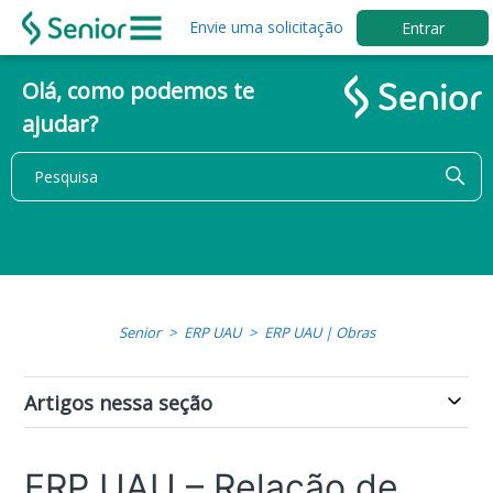
Envie uma solicitação
Entrar
Olá, como podemos te
ajudar?
Senior
ERP UAU
ERP UAU | Obras
Artigos nessa seção
ERP UAU – Relação de