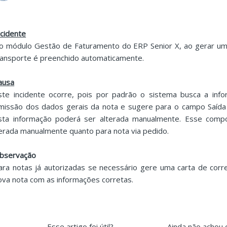
ncidente
o módulo Gestão de Faturamento do ERP Senior X, ao gerar uma 
ransporte é preenchido automaticamente.
ausa
ste incidente ocorre, pois por padrão o sistema busca a in
missão dos dados gerais da nota e sugere para o campo Saída 
sta informação poderá ser alterada manualmente. Esse comp
erada manualmente quanto para nota via pedido.
bservação
ara notas já autorizadas se necessário gere uma carta de corr
ova nota com as informações corretas.
Esse artigo foi útil?
Ainda não achou 