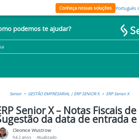
Conheça nossas soluções
Português d
como podemos te ajudar?
Senior
GESTÃO EMPRESARIAL | ERP SENIOR X
ERP Senior X
ERP Senior X – Notas Fiscais de
Sugestão da data de entrada e 
Cleonice Wustrow
há 2 anos
Atualizado