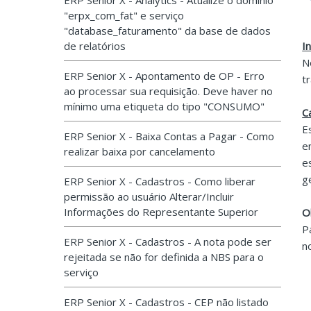
ERP Senior X - Analytics - Atualize o domínio
"erpx_com_fat" e serviço
"database_faturamento" da base de dados
de relatórios
I
N
ERP Senior X - Apontamento de OP - Erro
t
ao processar sua requisição. Deve haver no
mínimo uma etiqueta do tipo "CONSUMO"
C
E
ERP Senior X - Baixa Contas a Pagar - Como
e
realizar baixa por cancelamento
e
g
ERP Senior X - Cadastros - Como liberar
permissão ao usuário Alterar/Incluir
Informações do Representante Superior
O
P
ERP Senior X - Cadastros - A nota pode ser
n
rejeitada se não for definida a NBS para o
serviço
ERP Senior X - Cadastros - CEP não listado