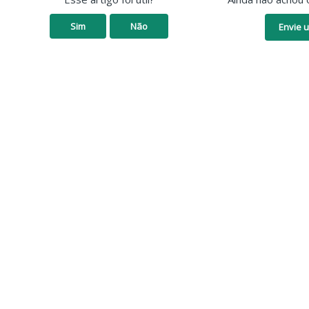
Sim
Não
Envie u