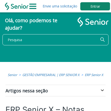
Envie uma solicitação
Entrar
Olá, como podemos te
ajudar?
Senior
GESTÃO EMPRESARIAL | ERP SENIOR X
ERP Senior X
Artigos nessa seção
ERP Senior X – Notas