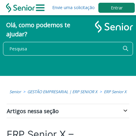
Envie uma solicitação
Entrar
Olá, como podemos te
ajudar?
Senior
GESTÃO EMPRESARIAL | ERP SENIOR X
ERP Senior X
Artigos nessa seção
ERP Senior X –