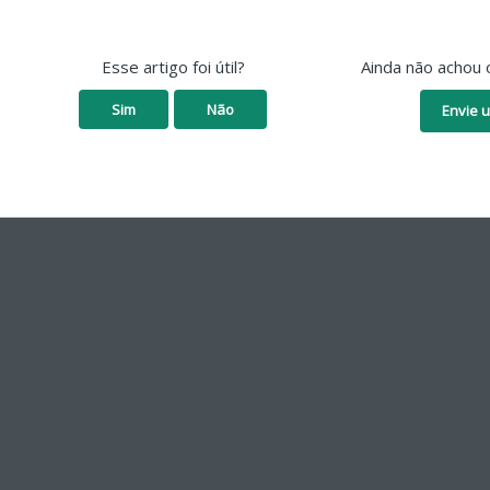
Esse artigo foi útil?
Ainda não achou 
Sim
Não
Envie u