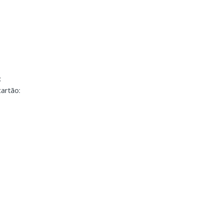
:
artão: