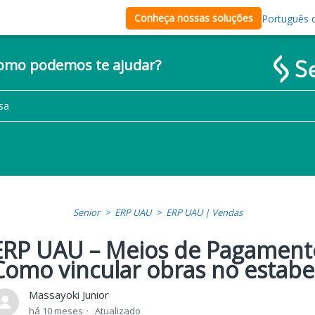
Conheça nossas soluções
Português d
como podemos te ajudar?
Senior
ERP UAU
ERP UAU | Vendas
ERP UAU – Meios de Pagament
Como vincular obras no estab
Massayoki Junior
há 10 meses
Atualizado