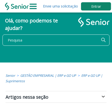
Envie uma solicitação
Entrar
Olá, como podemos te
ajudar?
Senior
GESTÃO EMPRESARIAL | ERP e GO UP
ERP e GO UP |
Suprimentos
Artigos nessa seção