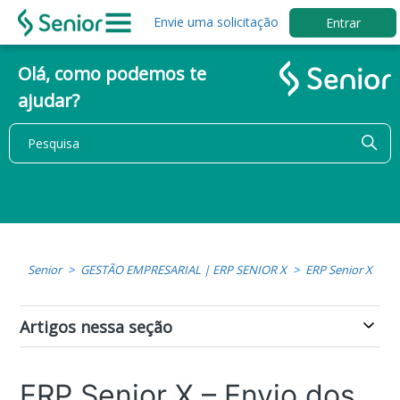
Envie uma solicitação
Entrar
Olá, como podemos te
ajudar?
Senior
GESTÃO EMPRESARIAL | ERP SENIOR X
ERP Senior X
Artigos nessa seção
ERP Senior X – Envio dos