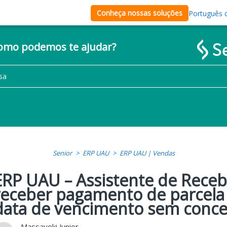
Conheça nossas soluções
Português d
como podemos te ajudar?
Senior
ERP UAU
ERP UAU | Vendas
ERP UAU – Assistente de Rece
receber pagamento de parcela
data de vencimento sem conc
Massayoki Junior