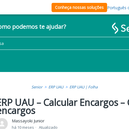
Conheça nossas soluções
Português d
como podemos te ajudar?
Senior
ERP UAU
ERP UAU | Folha
ERP UAU – Calcular Encargos –
encargos
Massayoki Junior
há 10 meses
Atualizado