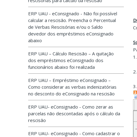
rescisórias para cálculo da rescisão
ERP UAU - eConsignado - Não foi possível
calcular a rescisão. Preencha o Percentual
D
de Verbas Rescisórias e/ou o Saldo
C
devedor dos empréstimos eConsignado
abaixo
S
P
ERP UAU – Cálculo Rescisão – A quitação
1
dos empréstimos eConsignado dos
funcionários abaixo foi realizada
2
ERP UAU – Empréstimo eConsignado –
3
Como considerar as verbas indenizatórias
no desconto do eConsignado na rescisão
ERP UAU- eConsignado - Como zerar as
parcelas não descontadas após o cálculo da
rescisão
ERP UAU- eConsignado - Como cadastrar o