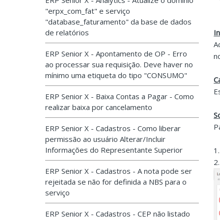
ERP Senior X - Analytics - Atualize o domínio
"erpx_com_fat" e serviço
"database_faturamento" da base de dados
de relatórios
I
A
ERP Senior X - Apontamento de OP - Erro
n
ao processar sua requisição. Deve haver no
mínimo uma etiqueta do tipo "CONSUMO"
C
E
ERP Senior X - Baixa Contas a Pagar - Como
realizar baixa por cancelamento
S
P
ERP Senior X - Cadastros - Como liberar
permissão ao usuário Alterar/Incluir
Informações do Representante Superior
1
2
ERP Senior X - Cadastros - A nota pode ser
rejeitada se não for definida a NBS para o
serviço
ERP Senior X - Cadastros - CEP não listado