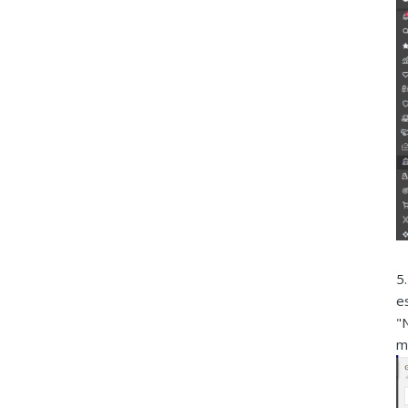
5
e
"