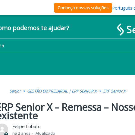
Conheça nossas soluções
Português d
como podemos te ajudar?
Senior
GESTÃO EMPRESARIAL | ERP SENIOR X
ERP Senior X
ERP Senior X – Remessa – Noss
existente
Felipe Lobato
há 2 anos
Atualizado