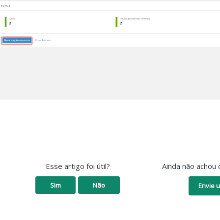
Esse artigo foi útil?
Ainda não achou 
Sim
Não
Envie u