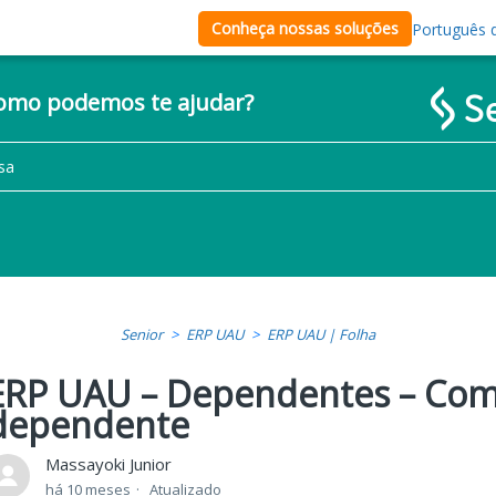
Conheça nossas soluções
Português d
como podemos te ajudar?
Senior
ERP UAU
ERP UAU | Folha
ERP UAU – Dependentes – Com
dependente
Massayoki Junior
há 10 meses
Atualizado