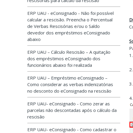
rescisórias para cálculo da rescisão
ERP UAU - eConsignado - Não foi possível
calcular a rescisão. Preencha o Percentual
D
de Verbas Rescisórias e/ou o Saldo
C
devedor dos empréstimos eConsignado
abaixo
S
P
ERP UAU – Cálculo Rescisão – A quitação
1
dos empréstimos eConsignado dos
funcionários abaixo foi realizada
2
ERP UAU – Empréstimo eConsignado –
3
Como considerar as verbas indenizatórias
no desconto do eConsignado na rescisão
4
ERP UAU- eConsignado - Como zerar as
parcelas não descontadas após o cálculo da
rescisão
ERP UAU- eConsignado - Como cadastrar o