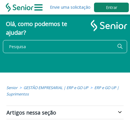
Envie uma solicitação
Entrar
Olá, como podemos te
ajudar?
Senior
GESTÃO EMPRESARIAL | ERP e GO UP
ERP e GO UP |
Suprimentos
Artigos nessa seção