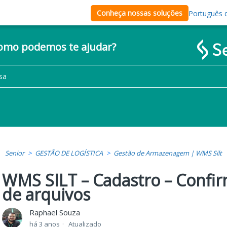
Conheça nossas soluções
Português d
como podemos te ajudar?
Senior
GESTÃO DE LOGÍSTICA
Gestão de Armazenagem | WMS Silt
WMS SILT – Cadastro – Confi
de arquivos
Raphael Souza
há 3 anos
Atualizado