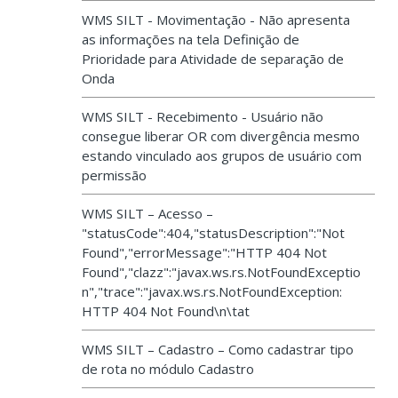
WMS SILT - Movimentação - Não apresenta
as informações na tela Definição de
Prioridade para Atividade de separação de
Onda
WMS SILT - Recebimento - Usuário não
consegue liberar OR com divergência mesmo
estando vinculado aos grupos de usuário com
permissão
WMS SILT – Acesso –
"statusCode":404,"statusDescription":"Not
Found","errorMessage":"HTTP 404 Not
Found","clazz":"javax.ws.rs.NotFoundExceptio
n","trace":"javax.ws.rs.NotFoundException:
HTTP 404 Not Found\n\tat
WMS SILT – Cadastro – Como cadastrar tipo
de rota no módulo Cadastro