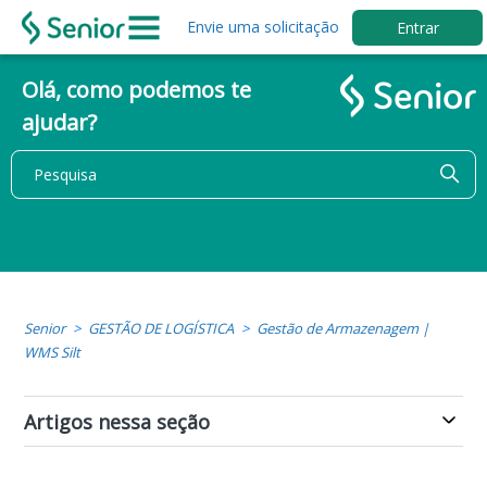
Envie uma solicitação
Entrar
Olá, como podemos te
ajudar?
Senior
GESTÃO DE LOGÍSTICA
Gestão de Armazenagem |
WMS Silt
Artigos nessa seção