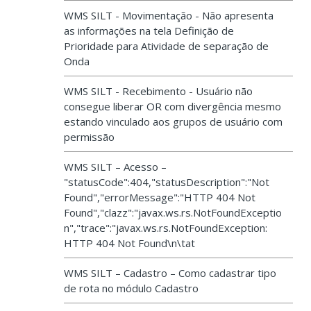
WMS SILT - Movimentação - Não apresenta
as informações na tela Definição de
Prioridade para Atividade de separação de
Onda
WMS SILT - Recebimento - Usuário não
consegue liberar OR com divergência mesmo
estando vinculado aos grupos de usuário com
permissão
WMS SILT – Acesso –
"statusCode":404,"statusDescription":"Not
Found","errorMessage":"HTTP 404 Not
Found","clazz":"javax.ws.rs.NotFoundExceptio
n","trace":"javax.ws.rs.NotFoundException:
HTTP 404 Not Found\n\tat
WMS SILT – Cadastro – Como cadastrar tipo
de rota no módulo Cadastro