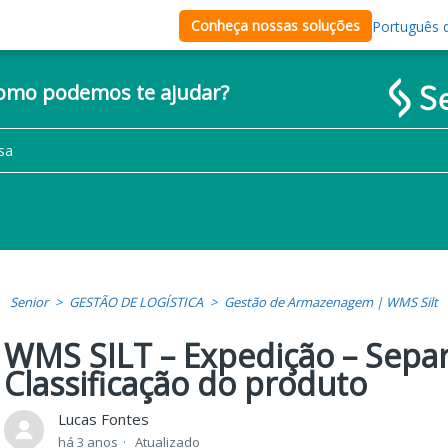
Conheça nossas soluções
Português d
como podemos te ajudar?
Senior
GESTÃO DE LOGÍSTICA
Gestão de Armazenagem | WMS Silt
WMS SILT – Expedição – Sepa
Classificação do produto
Lucas Fontes
há 3 anos
Atualizado