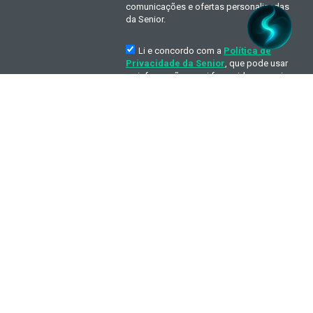
onstitui violação dos direitos autorais (Lei 9.610/98).