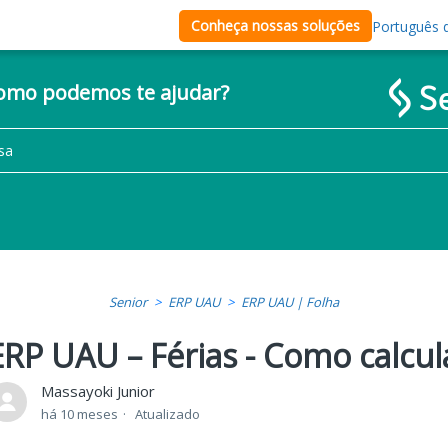
Conheça nossas soluções
Português d
como podemos te ajudar?
Senior
ERP UAU
ERP UAU | Folha
ERP UAU – Férias - Como calcula
Massayoki Junior
há 10 meses
Atualizado