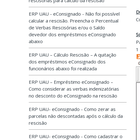
rescisórias para cálculo da rescisão
D
ERP UAU - eConsignado - Não foi possível
C
calcular a rescisão. Preencha o Percentual
de Verbas Rescisórias e/ou o Saldo
devedor dos empréstimos eConsignado
S
abaixo
P
1
ERP UAU – Cálculo Rescisão – A quitação
dos empréstimos eConsignado dos
funcionários abaixo foi realizada
ERP UAU – Empréstimo eConsignado –
Como considerar as verbas indenizatórias
no desconto do eConsignado na rescisão
ERP UAU- eConsignado - Como zerar as
parcelas não descontadas após o cálculo da
rescisão
ERP UAU- eConsignado - Como cadastrar o