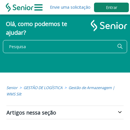
Envie uma solicitação
Entrar
Olá, como podemos te
ajudar?
Senior
GESTÃO DE LOGÍSTICA
Gestão de Armazenagem |
WMS Silt
Artigos nessa seção