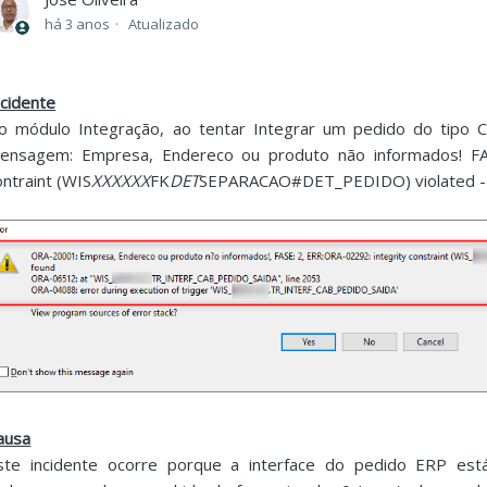
há 3 anos
Atualizado
ncidente
o módulo Integração, ao tentar Integrar um pedido do tipo
ensagem: Empresa, Endereco ou produto não informados! FAS
ontraint (WIS
XXXXXX
FK
DET
SEPARACAO#DET_PEDIDO) violated - c
ausa
ste incidente ocorre porque a interface do pedido ERP es