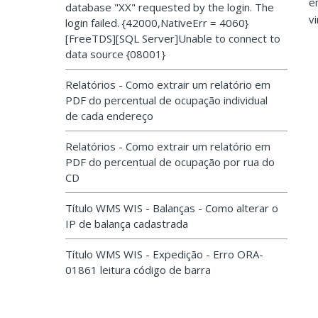
e
database "XX" requested by the login. The
v
login failed. {42000,NativeErr = 4060}
[FreeTDS][SQL Server]Unable to connect to
data source {08001}
Relatórios - Como extrair um relatório em
PDF do percentual de ocupação individual
de cada endereço
Relatórios - Como extrair um relatório em
PDF do percentual de ocupação por rua do
CD
Título WMS WIS - Balanças - Como alterar o
IP de balança cadastrada
Título WMS WIS - Expedição - Erro ORA-
01861 leitura código de barra