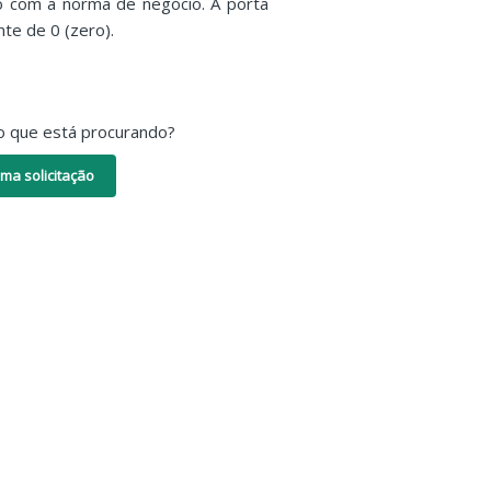
o com a norma de negócio. A porta
te de 0 (zero).
o que está procurando?
ma solicitação