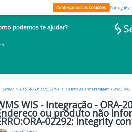
Conheça nossas soluções
Português d
como podemos te ajudar?
Senior
GESTÃO DE LOGÍSTICA
Gestão de Armazenagem | WMS WIS
WMS WIS - Integração - ORA-2
Endereco ou produto não infor
ERRO:ORA-02292: integrity con
Jose Oliveira