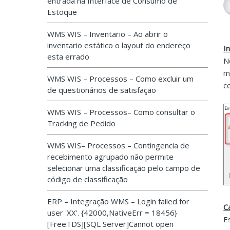
entrada na Interface de Consumo de
Estoque
WMS WIS – Inventario – Ao abrir o
inventario estático o layout do endereço
I
esta errado
N
m
WMS WIS – Processos – Como excluir um
c
de questionários de satisfação
WMS WIS – Processos– Como consultar o
Tracking de Pedido
WMS WIS– Processos – Contingencia de
recebimento agrupado não permite
selecionar uma classificação pelo campo de
código de classificação
ERP – Integração WMS – Login failed for
C
user 'XX'. {42000,NativeErr = 18456}
E
[FreeTDS][SQL Server]Cannot open