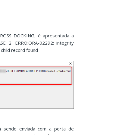
 CROSS DOCKING, é apresentada a
E: 2, ERRO:ORA-02292: integrity
hild record found
tá sendo enviada com a porta de