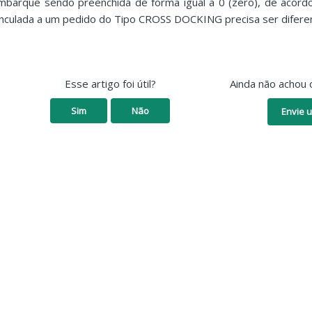
mbarque sendo preenchida de forma igual a 0 (zero), de acord
inculada a um pedido do Tipo CROSS DOCKING precisa ser diferen
Esse artigo foi útil?
Ainda não achou 
Sim
Não
Envie u