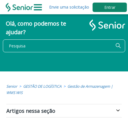
Envie uma solicitação
Entrar
Olá, como podemos te
ajudar?
Senior
GESTÃO DE LOGÍSTICA
Gestão de Armazenagem |
WMS WIS
Artigos nessa seção