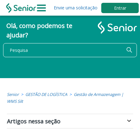
Envie uma solicitação
Entrar
Olá, como podemos te
ajudar?
Senior
GESTÃO DE LOGÍSTICA
Gestão de Armazenagem |
WMS Silt
Artigos nessa seção