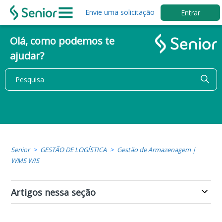
Envie uma solicitação
Entrar
Olá, como podemos te
ajudar?
Senior
GESTÃO DE LOGÍSTICA
Gestão de Armazenagem |
WMS WIS
Artigos nessa seção