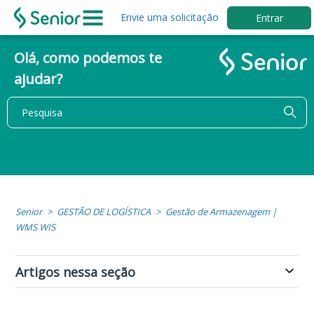
Envie uma solicitação
Entrar
Olá, como podemos te
ajudar?
Senior
GESTÃO DE LOGÍSTICA
Gestão de Armazenagem |
WMS WIS
Artigos nessa seção