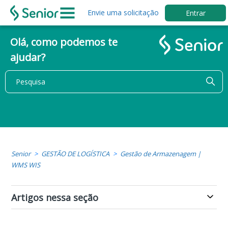
Envie uma solicitação
Entrar
Olá, como podemos te
ajudar?
Senior
GESTÃO DE LOGÍSTICA
Gestão de Armazenagem |
WMS WIS
Artigos nessa seção