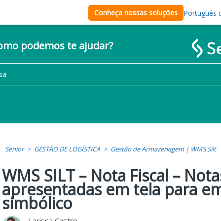
Conheça nossas soluções
Português d
como podemos te ajudar?
Senior
GESTÃO DE LOGÍSTICA
Gestão de Armazenagem | WMS Silt
WMS SILT – Nota Fiscal – Nota
apresentadas em tela para em
simbólico
Larissa Castro