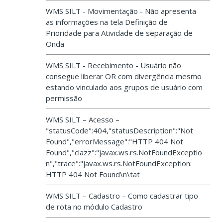
WMS SILT - Movimentação - Não apresenta
as informações na tela Definição de
Prioridade para Atividade de separação de
Onda
WMS SILT - Recebimento - Usuário não
consegue liberar OR com divergência mesmo
estando vinculado aos grupos de usuário com
permissão
WMS SILT – Acesso –
"statusCode":404,"statusDescription":"Not
Found","errorMessage":"HTTP 404 Not
Found","clazz":"javax.ws.rs.NotFoundExceptio
n","trace":"javax.ws.rs.NotFoundException:
HTTP 404 Not Found\n\tat
WMS SILT – Cadastro – Como cadastrar tipo
de rota no módulo Cadastro