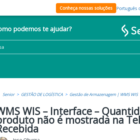
Conheça nossas soluções
Português d
como podemos te ajudar?
Senior
GESTÃO DE LOGÍSTICA
Gestão de Armazenagem | WMS WIS
WMS WIS – Interface – Quantid
produto não é mostrada na Tel
Recebida
Jose Oliveira