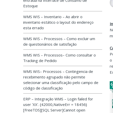
entrada na Interface de Consumo de
Estoque
WMS WIS – Inventario – Ao abrir o
inventario estático o layout do endereço
I
esta errado
N
m
WMS WIS – Processos – Como excluir um
de questionários de satisfação
C
P
WMS WIS – Processos– Como consultar o
o
Tracking de Pedido
r
WMS WIS– Processos – Contingencia de
E
recebimento agrupado não permite
selecionar uma classificação pelo campo de
código de classificação
ERP – Integração WMS – Login failed for
user 'XX'. {42000,NativeErr = 18456}
[FreeTDS][SQL Server]Cannot open