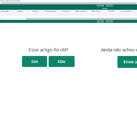
Esse artigo foi útil?
Ainda não achou 
Sim
Não
Envie u