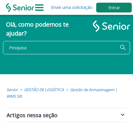
Envie uma solicitação
Entrar
Olá, como podemos te
ajudar?
Senior
GESTÃO DE LOGÍSTICA
Gestão de Armazenagem |
WMS Silt
Artigos nessa seção