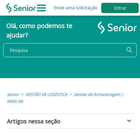
Envie uma solicitação
Entrar
Olá, como podemos te
ajudar?
Senior
GESTÃO DE LOGÍSTICA
Gestão de Armazenagem |
WMS Silt
Artigos nessa seção