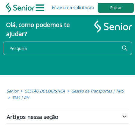
Envie uma solicitação
Entrar
Olá, como podemos te
ajudar?
Senior
GESTÃO DE LOGÍSTICA
Gestão de Transportes | TMS
TMS | RH
Artigos nessa seção