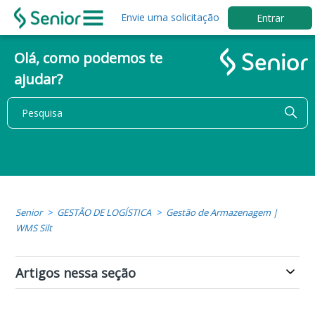
Envie uma solicitação
Entrar
Olá, como podemos te
ajudar?
Senior
GESTÃO DE LOGÍSTICA
Gestão de Armazenagem |
WMS Silt
Artigos nessa seção