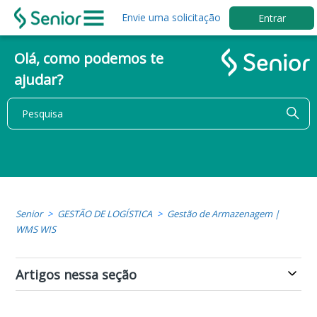
Envie uma solicitação
Entrar
Olá, como podemos te
ajudar?
Senior
GESTÃO DE LOGÍSTICA
Gestão de Armazenagem |
WMS WIS
Artigos nessa seção