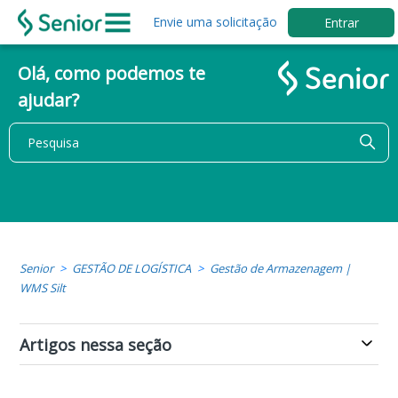
Envie uma solicitação
Entrar
Olá, como podemos te
ajudar?
Senior
GESTÃO DE LOGÍSTICA
Gestão de Armazenagem |
WMS Silt
Artigos nessa seção