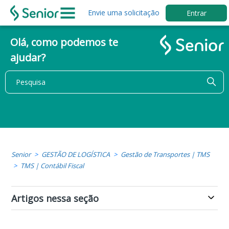
Envie uma solicitação
Entrar
Olá, como podemos te
ajudar?
Senior
GESTÃO DE LOGÍSTICA
Gestão de Transportes | TMS
TMS | Contábil Fiscal
Artigos nessa seção