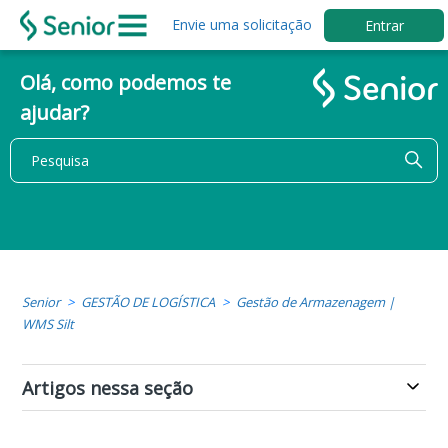
Envie uma solicitação
Entrar
Olá, como podemos te
ajudar?
Senior
GESTÃO DE LOGÍSTICA
Gestão de Armazenagem |
WMS Silt
Artigos nessa seção