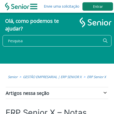
Envie uma solicitação
Entrar
Olá, como podemos te
ajudar?
Senior
GESTÃO EMPRESARIAL | ERP SENIOR X
ERP Senior X
Artigos nessa seção
ERP Senior X – Notas