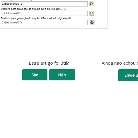
Esse artigo foi útil?
Ainda não achou 
Sim
Não
Envie u