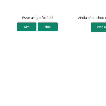
Esse artigo foi útil?
Ainda não achou 
Sim
Não
Envie u