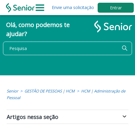
Envie uma solicitação
Entrar
Olá, como podemos te
ajudar?
Senior
GESTÃO DE PESSOAS | HCM
HCM | Administração de
Pessoal
Artigos nessa seção