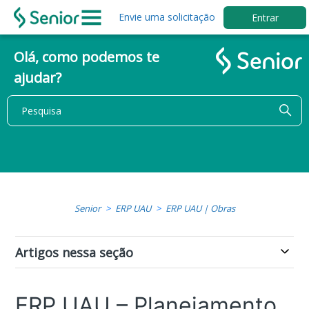
Envie uma solicitação
Entrar
Olá, como podemos te
ajudar?
Senior
ERP UAU
ERP UAU | Obras
Artigos nessa seção
ERP UAU – Planejamento