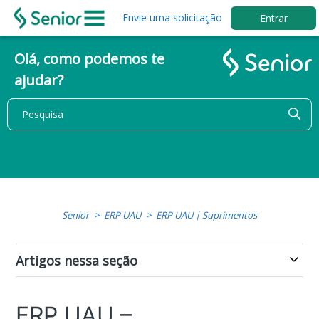
Envie uma solicitação
Entrar
Olá, como podemos te
ajudar?
Senior
ERP UAU
ERP UAU | Suprimentos
Artigos nessa seção
ERP UAU –